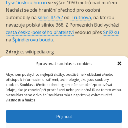
Lysečinskou horou
ve výšce 1050 metrů nad mořem.
Nachází se zde hraniční přechod pro osobní
automobily na
silnici II/252
od
Trutnova
, na kterou
navazuje polská silnice 368. Z Pomezních Bud vychází
cesta česko-polského přátelství
vedoucí přes
Sněžku
na
Špindlerovu boudu
.
Zdroj:
cs.wikipedia.org
Spravovat souhlas s cookies
Abychom poskytli co nejlepší služby, používáme k ukládání a/nebo
přístupu k informacím o zařízení, technologie jako jsou soubory
cookies. Souhlas s těmito technologiemi nám umožní zpracovávat
údaje, jako je chování při procházení nebo jedinečná ID na tomto webu.
Nesouhlas nebo odvolání souhlasu může nepříznivě ovlivnit určité
vlastnosti a funkce.
Přijmout
Back to top