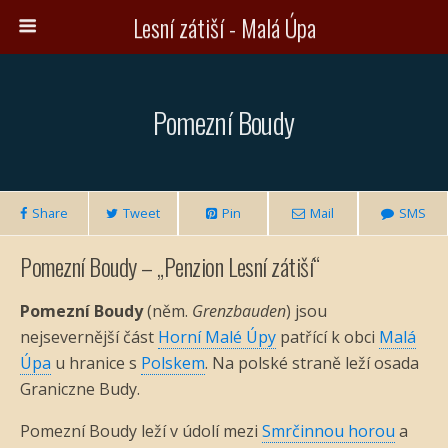
Lesní zátiší - Malá Úpa
Pomezní Boudy
Share
Tweet
Pin
Mail
SMS
Pomezní Boudy –
„Penzion Lesní zátiší“
Pomezní Boudy
(něm.
Grenzbauden
) jsou
nejsevernější část
Horní Malé Úpy
patřící k obci
Malá
Úpa
u hranice s
Polskem
. Na polské straně leží osada
Graniczne Budy.
Pomezní Boudy leží v údolí mezi
Smrčinnou horou
a